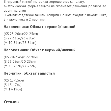
Внутренний мягкий материал, хорошо отводит влагу.
Анатомическая форма защиты не сковывает движения роллера во
время катания.
В комплект детской защиты Tempish Fid Kids входит 2 наколенника,
2 налокотника и 2 перчатки.
Наколенники: Обхват верхний/нижний
(XS 23-26см/22-25см)
(S 27-31см/26-29см)
(M 30-31см/28-31см)
Налокотники: Обхват верхний/нижний
(XS 20-23см/17-19см)
(S 23-26см/20-23см)
(M 25-28см/22-25см)
Перчатки: обхват запястья
(XS 13-15см)
(S 15-17см)
(M 17-19см)
Отзывы