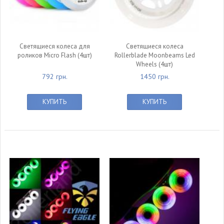
Светящиеся колеса для
Светящиеся колеса
роликов Micro Flash (4шт)
Rollerblade Moonbeams Led
Wheels (4шт)
792 грн.
1450 грн.
КУПИТЬ
КУПИТЬ
null
null