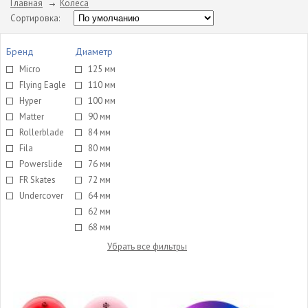
Главная
Колеса
Сортировка:
Бренд
Диаметр
Micro
125 мм
Flying Eagle
110 мм
Hyper
100 мм
Matter
90 мм
Rollerblade
84 мм
Fila
80 мм
Powerslide
76 мм
FR Skates
72 мм
Undercover
64 мм
62 мм
68 мм
Убрать все фильтры