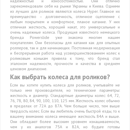
надежностью и износостойкостью. Они отлично
зарекомендовали себя на рынке Украины и Киева. Одними
из лучших для роликов являются колеса Hyper. Главное их
преимущество – долговечность, отличное сцепление с
любым покрытием и комфортное, планое катание. У них
отличная жесткость, хороший накат, это универсальные и
очень надежные колеса. Продукция известного немецкого
бренда Powerslide уже знакома многим нашим
покупателям. Они безопасны для катания как для опытных
роллеров, так и для начинающих. Постоянная модернизация
и беспрерывная работа над усовершенствованием колес к
роликовым конькам привела к тому, что бренд стал
эталоном надежности, прочности и качества в среднем
ценовом диапазоне.
Как выбрать колеса для роликов?
Если вы хотите купить колеса для роликов, учитывайте не
только имя производителя, но технические параметры:
жесткость и диаметр. Стандартные диаметры колес: 64, 72,
76, 78, 80, 84, 90, 100, 110, 125 мм. Жесткость колес обычно
в пределах от 72А до 87А. Чем больше число, тем выше
твердость колес. Если вы любитель очень быстрой езды, то к
вашему вниманию колеса имеющее жесткость 84А и выше.
Они обладают более высоким уровнем изнашиваемости,
чем у их аналогов 75А и 82А, но будьте готовы