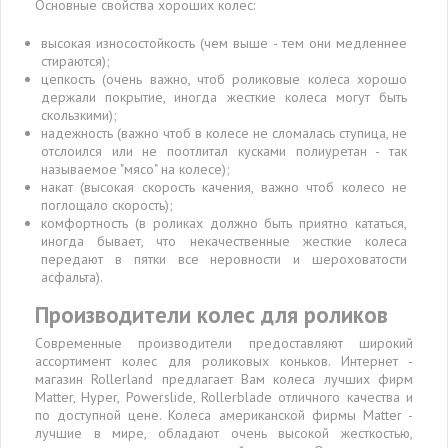
Основные свойства хороших колес:
высокая износостойкость (чем выше - тем они медленнее
стираются);
цепкость (очень важно, чтоб роликовые колеса хорошо
держали покрытие, иногда жесткие колеса могут быть
скользкими);
надежность (важно чтоб в колесе не сломалась ступица, не
отслоился или не поотлитал кусками полиуретан - так
называемое "мясо" на колесе);
накат (высокая скорость качения, важно чтоб колесо не
поглощало скорость);
комфортность (в роликах должно быть приятно кататься,
иногда бывает, что некачественные жесткие колеса
передают в пятки все неровности и шероховатости
асфальта).
Производители колес для роликов
Современные производители предоставляют широкий
ассортимент колес для роликовых коньков. Интернет -
магазин Rollerland предлагает Вам колеса лучших фирм
Matter, Hyper, Powerslide, Rollerblade отличного качества и
по доступной цене. Колеса американской фирмы Matter -
лучшие в мире, обладают очень высокой жесткостью,