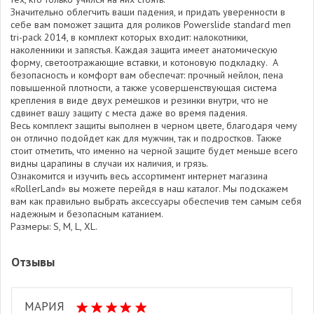
Значительно облегчить ваши падения, и придать уверенности в
себе вам поможет защита для роликов Powerslide standard men
tri-pack 2014, в комплект которых входит: налокотники,
наколенники и запястья. Каждая защита имеет анатомическую
форму, светоотражающие вставки, и котоновую подкладку. А
безопасность и комфорт вам обеспечат: прочный нейлон, пена
повышенной плотности, а также усовершенствующая система
крепления в виде двух ремешков и резинки внутри, что не
сдвинет вашу защиту с места даже во время падения.
Весь комплект защиты выполнен в черном цвете, благодаря чему
он отлично подойдет как для мужчин, так и подростков. Также
стоит отметить, что именно на черной защите будет меньше всего
видны царапины в случаи их наличия, и грязь.
Ознакомится и изучить весь ассортимент интернет магазина
«RollerLand» вы можете перейдя в наш каталог. Мы подскажем
вам как правильно выбрать аксессуары обеспечив тем самым себя
надежным и безопасным катанием.
Размеры: S, M, L, XL.
Отзывы
МАРИЯ