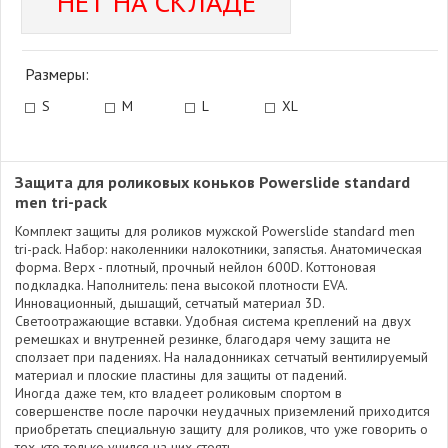
НЕТ НА СКЛАДЕ
Размеры:
S
M
L
XL
Защита для роликовых коньков Powerslide standard
men tri-pack
Комплект защиты для роликов мужской Powerslide standard men
tri-pack. Набор: наколенники налокотники, запястья. Анатомическая
форма. Верх - плотный, прочный нейлон 600D. Коттоновая
подкладка. Наполнитель: пена высокой плотности EVA.
Инновационный, дышащий, сетчатый материал 3D.
Светоотражающие вставки. Удобная система креплений на двух
ремешках и внутренней резинке, благодаря чему защита не
сползает при падениях. На наладонниках сетчатый вентилируемый
материал и плоские пластины для защиты от падений.
Иногда даже тем, кто владеет роликовым спортом в
совершенстве после парочки неудачных приземлений приходится
приобретать специальную защиту для роликов, что уже говорить о
тех, кто только учился на них стоять.