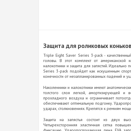
Защита для роликовых коньков T
Triple Eight Saver Series 3-расk - качественн
головы. В этот комплект от американской ко
налокотники и защита для запястий. Идеально 
Series 3-расk подойдет как искушенным спор
конечности от незапланированных падений и у
Наколенники и налокотники имеют анатомическ
толстого слоя легкой, амортизирующей и в
прохладного воздуха и ограничивает потоотд
обеспечивают оптимальную подгонку. Ударопр
ударах, столкновениях. Крепятся к ремням мощ
Защита на запястья состоит из двух вы
Четырехсторонняя эластичная сетка повыше
фиксацию. Ударопоглощающая пена EVA зап