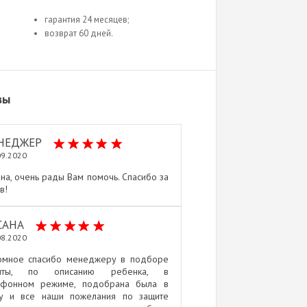
гарантия 24 месяцев;
возврат 60 дней.
вы
НЕДЖЕР
09.2020
на, очень рады Вам помочь. Спасибо за
в!
САНА
08.2020
омное спасибо менеджеру в подборе
иты, по описанию ребенка, в
ефонном режиме, подобрана была в
ку и все наши пожелания по защите