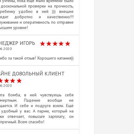
 учтены, пока еще мало времени было
доскональной проверки на прочность,
ребенку удобно в ней ))) внешне
лядит добротно и качественно!!!
уживание и оперативность по отправке
высшем уровне!
НЕДЖЕР ИГОРЬ
06.2020
ибо за такой отзыв! Хорошего катания))
АЙНЕ ДОВОЛЬНЫЙ КЛИЕНТ
06.2020
ита бомба, в ней чувствуешь себя
смертным. Падение вообще не
щается. И себе и подруге взяли. Ещё
 удобный у вас. А парню, который на
нки отвечает, повысьте зарплату, он
пречный. Всем спасибо!