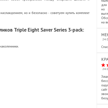
были
для 
но 
 наслаждением, но и безопасно - советуем купить комплект
выг
Обсл
на 
ов Triple Eight Saver Series 3-расk:
МЕ
24.
 наколенники.
Спас
КР
24.
Защ
бес
ощу
сайт
зво
безу