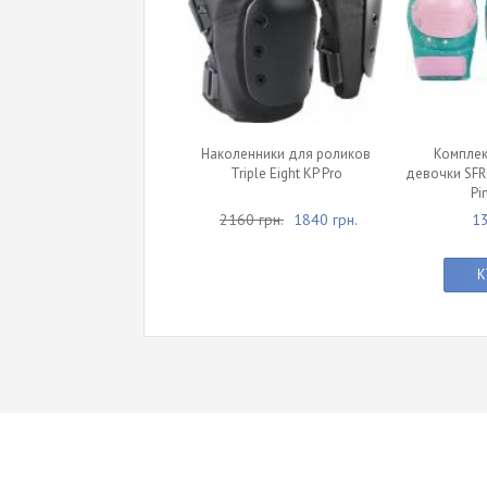
Наколенники для роликов
Комплек
Triple Eight KP Pro
девочки SFR 
Pi
2160 грн.
1840 грн.
13
К