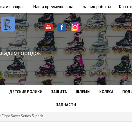
ия и возврат
Наши преимущества
График работы
Конта
Академгородок
И
ДЕТСКИЕ РОЛИКИ
ЗАЩИТА
ШЛЕМЫ
КОЛЕСА
ПОД
ЗАПЧАСТИ
Eight Saver Series 3-расk