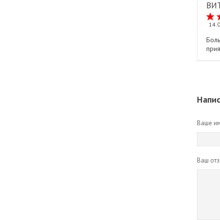
ВИ
14.
Бол
прия
Напис
Ваше им
Ваш отз