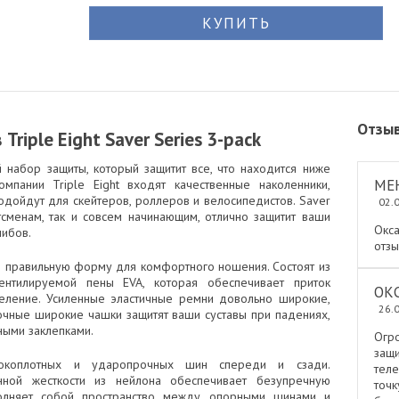
КУПИТЬ
Отзы
riple Eight Saver Series 3-расk
ый набор защиты, который защитит все, что находится ниже
МЕ
мпании Triple Eight входят качественные наколенники,
подойдут для скейтеров, роллеров и велосипедистов. Saver
02.
тсменам, так и совсем начинающим, отлично защитит ваши
Окса
шибов.
отзы
и правильную форму для комфортного ношения. Состоят из
ентилируемой пены EVA, которая обеспечивает приток
ОК
еление. Усиленные эластичные ремни довольно широкие,
26.
очные широкие чашки защитят ваши суставы при падениях,
ными заклепками.
Огр
защ
сокоплотных и ударопрочных шин спереди и сзади.
тел
нной жесткости из нейлона обеспечивает безупречную
точ
олняет собой пространство между опорными шинами и