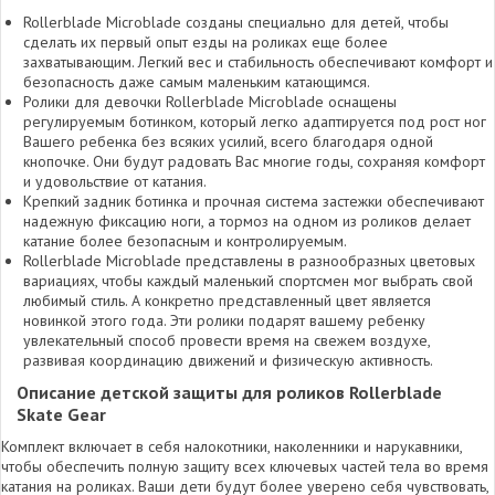
Rollerblade Microblade созданы специально для детей, чтобы
сделать их первый опыт езды на роликах еще более
захватывающим. Легкий вес и стабильность обеспечивают комфорт и
безопасность даже самым маленьким катающимся.
Ролики для девочки Rollerblade Microblade оснащены
регулируемым ботинком, который легко адаптируется под рост ног
Вашего ребенка без всяких усилий, всего благодаря одной
кнопочке. Они будут радовать Вас многие годы, сохраняя комфорт
и удовольствие от катания.
Крепкий задник ботинка и прочная система застежки обеспечивают
надежную фиксацию ноги, а тормоз на одном из роликов делает
катание более безопасным и контролируемым.
Rollerblade Microblade представлены в разнообразных цветовых
вариациях, чтобы каждый маленький спортсмен мог выбрать свой
любимый стиль. А конкретно представленный цвет является
новинкой этого года. Эти ролики подарят вашему ребенку
увлекательный способ провести время на свежем воздухе,
развивая координацию движений и физическую активность.
Описание детской защиты для роликов Rollerblade
Skate Gear
Комплект включает в себя налокотники, наколенники и нарукавники,
чтобы обеспечить полную защиту всех ключевых частей тела во время
катания на роликах. Ваши дети будут более уверено себя чувствовать,