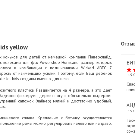
Отзы
ids yellow
х коньков для детей от немецкой компании Паверслайд.
ВИ
 колесами для фск Powerslide Hurricane, размер которых
 колеса в комбинации с подшипниками Wicked ABEC 7
орость от наименьших усилий. Поэтому, если Ваш ребенок
19.
ide Jet kids созданы именно для него.
Спа
прия
зитного пластика. Раздвигается на 4 размера, а это дает
 Надежно фиксирует, держит ногу и обязательно выдержит
утренний сапожок (лайнер) мягкий и достаточно удобный,
АН
ах.
19.
иниевого сплава. Крепление к ботинку осуществляется
Так
о положение рамы можно регулировать налево или направо.
огр
сож