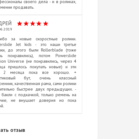
ессионалы своего дела - и в роликах,
умении продавать.
ДРЕЙ
06.2019
сибо за новые скоростные ролики.
erslide Jet kids - это наши третье
ки, до этого были Rollerblade (тоже
нь понравились), потом Powerslide
ion Universe (не понравились, через 4
яца пришлось покупать новые) и эти
 2 месяца пока все хорошо. +
стиковый бут, очень классный
ренник, качественная рама, сами ролики
чительно быстрее двух предыдущих. -
 бакли с подкачкой, только ремень на
учке, не внушает доверия но пока
й.
ать отзыв