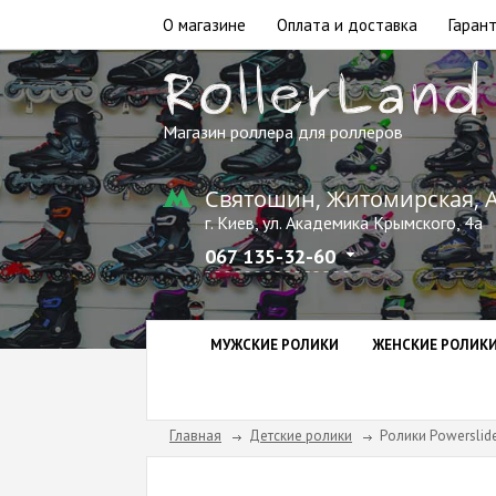
О магазине
Оплата и доставка
Гарант
Магазин роллера для роллеров
Святошин, Житомирская, 
г. Киев, ул. Академика Крымского, 4а
067 135-32-60
МУЖСКИЕ РОЛИКИ
ЖЕНСКИЕ РОЛИК
Главная
Детские ролики
Ролики Powerslide