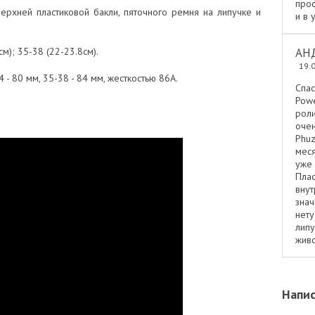
проф
верхней пластиковой бакли, пяточного ремня на липучке и
и в 
АН
см); 35-38 (22-23.8см).
19.
4 - 80 мм, 35-38 - 84 мм, жесткостью 86А.
Спа
Pow
роли
оче
Phuz
мес
уже
Пла
внут
зна
нету
лип
живо
Напис