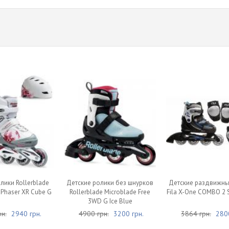
лики Rollerblade
Детские ролики без шнурков
Детские раздвижны
 Phaser XR Cube G
Rollerblade Microblade Free
Fila X-One COMBO 2 
3WD G Ice Blue
н.
2940 грн.
4900 грн.
3200 грн.
3864 грн.
2800