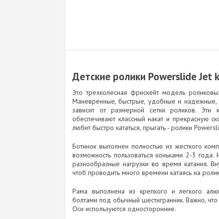
Детские ролики Powerslide Jet k
Это трехколесная фрискейт модель роликовы
Маневренные, быстрые, удобные и надежные, с
зависит от размерной сетки роликов. Эти
обеспечивают классный накат и прекрасную ск
любит быстро кататься, прыгать - ролики Powersl
Ботинок выполнен полностью из жесткого компо
возможность пользоваться коньками 2-3 года.
разнообразные нагрузки во время катания. Вн
чтоб проводить много времени катаясь на ролик
Рама выполнена из крепкого и легкого алюм
болтами под обычный шестигранник. Важно, чт
Оси используются односторонние.