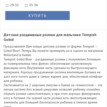
29-32
33-36
КУПИТЬ
Детские раздвижные ролики для мальчика Tempish
Gokid
Представляем Вам новые детские ролики от фирмы Tempish –
Gokid Blue! Теперь Вы можете примерять их в одном из магазинов
Rollerland в Киеве.
Tempish Gokid Blue - раздвижные ролики с полумягким ботинком
из полипропилена типа фитнес обеспечивает качественную
фиксацию ноги. Внутренняя часть сделана из быстросохнущего
материала. Хорошо продуманная система вентиляции ботинка не
даст ноге потеть даже в самые жаркие дни, обеспечивая комфорт
для ребенка.
Застегивается на 2 широкие липучки и баклю на голеностопе – эта
легкая система без всякой шнуровки позволит ребенку спокойно
обувать ролики самостоятельно, и при этом хорошо фиксировать
ногу в ботинке. На задней части ролика есть светоотражающие
элементы для большей безопасности ребенка в темное время
суток.