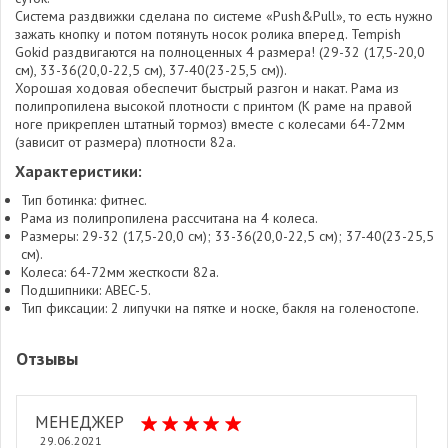
Система раздвижки сделана по системе «Push&Pull», то есть нужно
зажать кнопку и потом потянуть носок ролика вперед. Tempish
Gokid раздвигаются на полноценных 4 размера! (29-32 (17,5-20,0
см), 33-36(20,0-22,5 см), 37-40(23-25,5 см)).
Хорошая ходовая обеспечит быстрый разгон и накат. Рама из
полипропилена высокой плотности с принтом (К раме на правой
ноге прикреплен штатный тормоз) вместе с колесами 64-72мм
(зависит от размера) плотности 82а.
Характеристики:
Тип ботинка: фитнес.
Рама из полипропилена рассчитана на 4 колеса.
Размеры: 29-32 (17,5-20,0 см); 33-36(20,0-22,5 см); 37-40(23-25,5
см).
Колеса: 64-72мм жесткости 82а.
Подшипники: ABEC-5.
Тип фиксации: 2 липучки на пятке и носке, бакля на голеностопе.
Отзывы
МЕНЕДЖЕР
29.06.2021