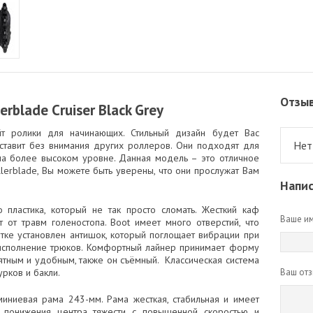
Отзы
rblade Cruiser Black Grey
т ролики для начинающих. Стильный дизайн будет Вас
Нет
 оставит без внимания других роллеров. Они подходят для
 на более высоком уровне. Данная модель – это отличное
llerblade, Вы можете быть уверены, что они прослужат Вам
Напис
о пластика, который не так просто сломать. Жесткий каф
Ваше им
 от травм голеностопа. Boot имеет много отверстий, что
ятке установлен антишок, который поглощает вибрации при
исполнение трюков. Комфортный лайнер принимает форму
иятным и удобным, также он съёмный. Классическая система
рков и бакли.
Ваш отз
миниевая рама 243-мм. Рама жесткая, стабильная и имеет
 понижения центра тяжести с повышенной скоростью и