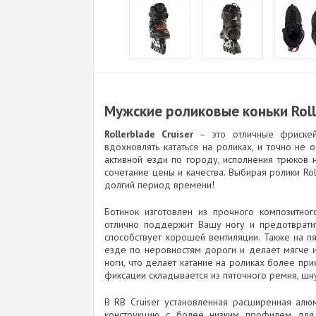
Мужские роликовые коньки Rolle
Rollerblade Cruiser
– это отличные фрискей
вдохновлять кататься на роликах, и точно не
активной езди по городу, исполнения трюков
сочетание цены и качества. Выбирая ролики Ro
долгий период времени!
Ботинок изготовлен из прочного композитног
отлично поддержит Вашу ногу и предотвратит
способствует хорошей вентиляции. Также на п
езде по неровностям дороги и делает мягче 
ноги, что делает катание на роликах более пр
фиксации складывается из пяточного ремня, шну
В RB Cruiser установленная расширенная алю
конструкцию с более низким профилем для