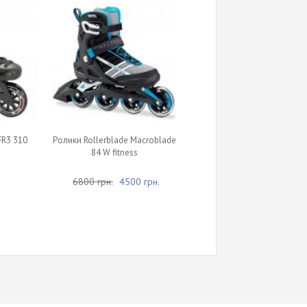
FR3 310
Ролики Rollerblade Macroblade
84 W fitness
.
6800 грн.
4500 грн.