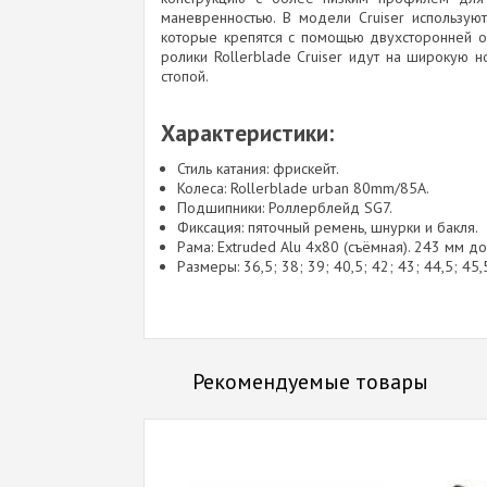
маневренностью. В модели Cruiser использую
которые крепятся с помощью двухсторонней о
ролики Rollerblade Cruiser идут на широкую 
стопой.
Характеристики:
Стиль катания: фрискейт.
Колеса: Rollerblade urban 80mm/85A.
Подшипники: Роллерблейд SG7.
Фиксация: пяточный ремень, шнурки и бакля.
Рама: Extruded Alu 4x80 (съёмная). 243 мм д
Размеры: 36,5; 38; 39; 40,5; 42; 43; 44,5; 45,
Рекомендуемые товары