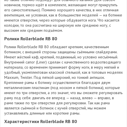
новичков, тормоз идёт в комплекте, желающие могут прикрутить
его самостоятельно). Помимо хорошего качества, в них отличная
вентиляция, не условная, как в большинстве моделей — на ботинке
имеются отверстия, через которые обдувается нога. Что касается
колодки, то она рассчитана на широкую или среднюю ногу, с
высоким или средним подъёмом.
Ролики Rollerblade RB 80
Ролики Rollerblade RB 80 обладают крепким, качественным
ботинком, с внешней стороны защищены съёмными слайдерами.
Имеют жёсткий каф, крепкий, подвижный, но условно несъёмный.
Внутренний сапог (Liner) сделан с качественного водоотводящего
материала, со временем принимает форму ноги, в меру мягкий и
удобный, укомплектован классной стелькой, как в топовых моделях
Maxxum, Twister. Под пяткой широкий, но тонкий антишок.
Крепление рамы к ботинку осуществляется благодаря двум
металлическим пластинам (под носком и пяткой ботинка), которые
имеют по три отверстия, а это значит, что вы сможете регулировать
раму под себя: двигать ее вперед — назад, влево — вправо, в
раме также по три отверстия для регулировки. Так как рама
является съёмной и ботинок с кучей отверстий, мы можем
устанавливать длинные или короткие рамы.
Характеристики Rollerblade RB 80