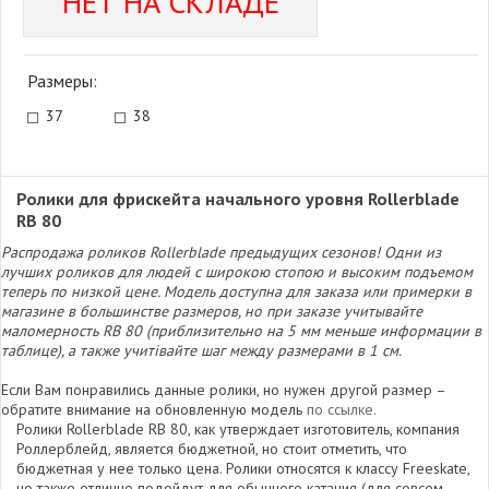
НЕТ НА СКЛАДЕ
Размеры:
37
38
Ролики для фрискейта начального уровня Rollerblade
RB 80
Распродажа роликов Rollerblade предыдущих сезонов! Одни из
лучших роликов для людей с широкою стопою и высоким подъемом
теперь по низкой цене. Модель доступна для заказа или примерки в
магазине в большинстве размеров, но при заказе учитывайте
маломерность RB 80 (приблизительно на 5 мм меньше информации в
таблице), а также учитівайте шаг между размерами в 1 см.
Если Вам понравились данные ролики, но нужен другой размер –
обратите внимание на обновленную модель
по ссылке.
Ролики Rollerblade RB 80, как утверждает изготовитель, компания
Роллерблейд, является бюджетной, но стоит отметить, что
бюджетная у нее только цена. Ролики относятся к классу Freeskate,
но также отлично подойдут для обычного катания (для совсем