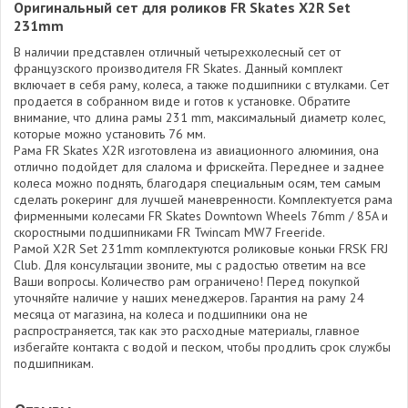
Оригинальный сет для роликов FR Skates X2R Set
231mm
В наличии представлен отличный четырехколесный сет от
французского производителя FR Skates. Данный комплект
включает в себя раму, колеса, а также подшипники с втулками. Сет
продается в собранном виде и готов к установке. Обратите
внимание, что длина рамы 231 mm, максимальный диаметр колес,
которые можно установить 76 мм.
Рама FR Skates X2R изготовлена из авиационного алюминия, она
отлично подойдет для слалома и фрискейта. Переднее и заднее
колеса можно поднять, благодаря специальным осям, тем самым
сделать рокеринг для лучшей маневренности. Комплектуется рама
фирменными колесами FR Skates Downtown Wheels 76mm / 85A и
скоростными подшипниками FR Twincam MW7 Freeride.
Рамой X2R Set 231mm комплектуются роликовые коньки FRSK FRJ
Club. Для консультации звоните, мы с радостью ответим на все
Ваши вопросы. Количество рам ограничено! Перед покупкой
уточняйте наличие у наших менеджеров. Гарантия на раму 24
месяца от магазина, на колеса и подшипники она не
распространяется, так как это расходные материалы, главное
избегайте контакта с водой и песком, чтобы продлить срок службы
подшипникам.