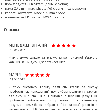
производитель: FR Skates (раньше Seba);
рама: 231 mm (max wheels 76) с осями под рокеринг;
колеса: Downtown Wheels 76mm / 85A;
подшипники: FR Twincam MW7 Freeride.
Отзывы
МЕНЕДЖЕР ВІТАЛІЙ
30.04.2022
Марія, дуже дякую за відгук, дуже приємно! Вдалого
катання Вашій дитині, звертайеся ще!
МАРІЯ
29.04.2022
Я хочу висловити велику вдячність Віталію за високу
професійність консультацій при виборі роликів та захисту
для дитини дистанційно! Неймовірне терпіння, розуміння
проблеми вибагливого спортсмена і в кінцевому
результаті придбання зібраних "під клієнта" роликів з
черевиком від FR Skates, іншою рамою на 3 колеса та