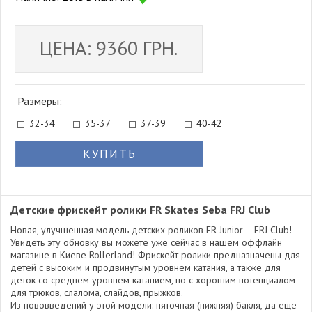
ЦЕНА: 9360 ГРН.
Размеры:
32-34
35-37
37-39
40-42
КУПИТЬ
Детские фрискейт ролики FR Skates Seba FRJ Club
Новая, улучшенная модель детских роликов FR Junior – FRJ Club!
Увидеть эту обновку вы можете уже сейчас в нашем оффлайн
магазине в Киеве Rollerland! Фрискейт ролики предназначены для
детей с высоким и продвинутым уровнем катания, а также для
деток со среднем уровнем катанием, но с хорошим потенциалом
для трюков, слалома, слайдов, прыжков.
Из нововведений у этой модели: пяточная (нижняя) бакля, да еще