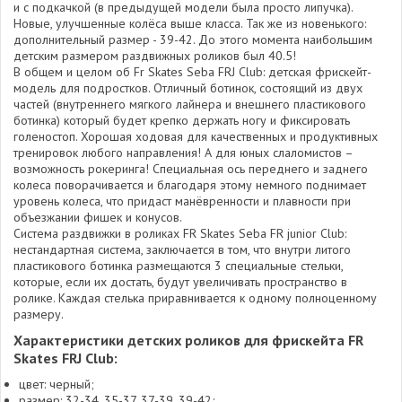
и с подкачкой (в предыдущей модели была просто липучка).
Новые, улучшенные колёса выше класса. Так же из новенького:
дополнительный размер - 39-42. До этого момента наибольшим
детским размером раздвижных роликов был 40.5!
В общем и целом об Fr Skates Seba FRJ Club: детская фрискейт-
модель для подростков. Отличный ботинок, состоящий из двух
частей (внутреннего мягкого лайнера и внешнего пластикового
ботинка) который будет крепко держать ногу и фиксировать
голеностоп. Хорошая ходовая для качественных и продуктивных
тренировок любого направления! А для юных слаломистов –
возможность рокеринга! Специальная ось переднего и заднего
колеса поворачивается и благодаря этому немного поднимает
уровень колеса, что придаст манёвренности и плавности при
объезжании фишек и конусов.
Система раздвижки в роликах FR Skates Seba FR junior Club:
нестандартная система, заключается в том, что внутри литого
пластикового ботинка размещаются 3 специальные стельки,
которые, если их достать, будут увеличивать пространство в
ролике. Каждая стелька приравнивается к одному полноценному
размеру.
Характеристики детских роликов для фрискейта FR
Skates FRJ Club:
цвет: черный;
размер: 32-34, 35-37, 37-39, 39-42;