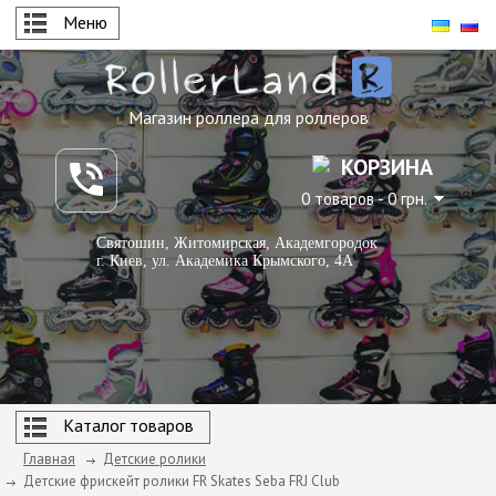
Меню
Магазин роллера для роллеров
КОРЗИНА
0 товаров - 0 грн.
Святошин, Житомирская, Академгородок
г. Киев, ул. Академика Крымского, 4А
Каталог товаров
Главная
Детские ролики
Детские фрискейт ролики FR Skates Seba FRJ Club