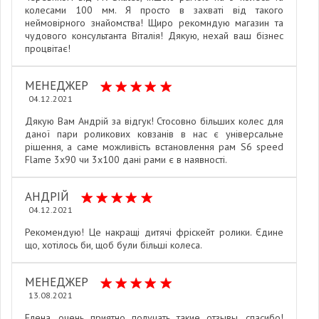
колесами 100 мм. Я просто в захваті від такого
неймовірного знайомства! Щиро рекомндую магазин та
чудового консультанта Віталія! Дякую, нехай ваш бізнес
процвітає!
МЕНЕДЖЕР
04.12.2021
Дякую Вам Андрій за відгук! Стосовно більших колес для
даної пари роликових ковзанів в нас є універсальне
рішення, а саме можливість встановлення рам S6 speed
Flame 3х90 чи 3х100 дані рами є в наявності.
АНДРІЙ
04.12.2021
Рекомендую! Це накращі дитячі фріскейт ролики. Єдине
що, хотілось би, щоб були більші колеса.
МЕНЕДЖЕР
13.08.2021
Елена, очень приятно получать такие отзывы, спасибо!