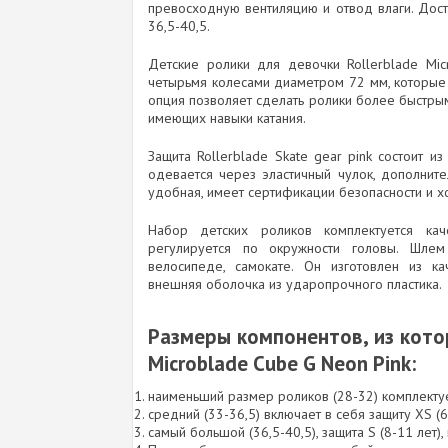
превосходную вентиляцию и отвод влаги. Дост
36,5-40,5.
Детские ролики для девочки Rollerblade Mic
четырьмя колесами диаметром 72 мм, которые 
опция позволяет сделать ролики более быстры
имеющих навыки катания.
Защита Rollerblade Skate gear pink состоит и
одевается через эластичный чулок, дополнит
удобная, имеет сертификации безопасности и 
Набор детских роликов комплектуется ка
регулируется по окружности головы. Шлем
велосипеде, самокате. Он изготовлен из ка
внешняя оболочка из ударопрочного пластика.
Размеры компонентов, из котор
Microblade Cube G Neon Pink:
наименьший размер роликов (28-32) комплектуе
средний (33-36,5) включает в себя защиту XS (6
самый большой (36,5-40,5), защита S (8-11 лет),