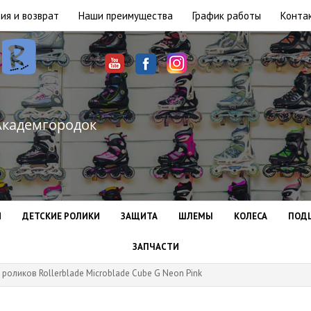
ия и возврат
Наши преимущества
График работы
Конта
Академгородок
И
ДЕТСКИЕ РОЛИКИ
ЗАЩИТА
ШЛЕМЫ
КОЛЕСА
ПОД
ЗАПЧАСТИ
 роликов Rollerblade Microblade Cube G Neon Pink