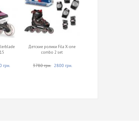
lerblade
Детские ролики Fila X-one
015
combo 2 set
 грн.
3780 грн.
2800 грн.