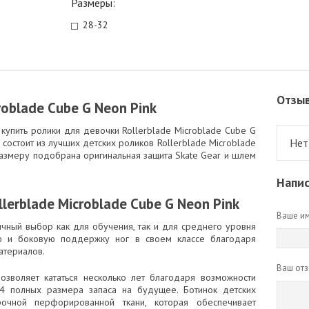
Размеры:
28-32
Отзы
roblade Cube G Neon Pink
 купить ролики для девочки Rollerblade Microblade Cube G
Нет
состоит из лучших детских роликов Rollerblade Microblade
 размеру подобрана оригинальная защита Skate Gear и шлем
Напис
erblade Microblade Cube G Neon Pink
Ваше им
личный выбор как для обучения, так и для среднего уровня
ю и боковую поддержку ног в своем классе благодаря
атериалов.
Ваш отз
зволяет кататься несколько лет благодаря возможности
 4 полных размера запаса на будущее. Ботинок детских
очной перфорированной ткани, которая обеспечивает