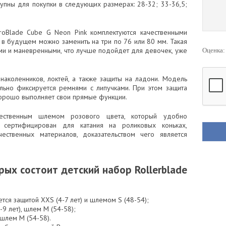
упны для покупки в следующих размерах: 28-32; 33-36,5;
roBlade Cube G Neon Pink комплектуются качественными
в будущем можно заменить на три по 76 или 80 мм. Такая
ми и маневренными, что лучше подойдет для девочек, уже
Оценка
з наколенников, локтей, а также защиты на ладони. Модель
ельно фиксируется ремнями с липучками. При этом защита
хорошо выполняет свои прямые функции.
чественным шлемом розового цвета, который удобно
 сертифицирован для катания на роликовых коньках,
чественных материалов, доказательством чего является
ых состоит детский набор Rollerblade
тся защитой XXS (4-7 лет) и шлемом S (48-54);
-9 лет), шлем M (54-58);
 шлем M (54-58).