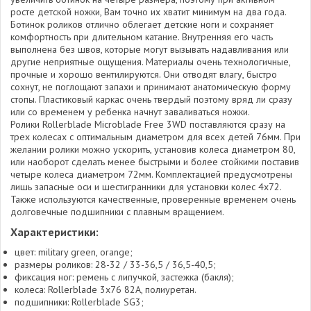
росте детской ножки, Вам точно их хватит минимум на два года.
Ботинок роликов отлично облегает детские ноги и сохраняет
комфортность при длительном катание. Внутренняя его часть
выполнена без швов, которые могут вызывать надавливания или
другие неприятные ощущения. Материалы очень технологичные,
прочные и хорошо вентилируются. Они отводят влагу, быстро
сохнут, не поглощают запахи и принимают анатомическую форму
стопы. Пластиковый каркас очень твердый поэтому вряд ли сразу
или со временем у ребенка начнут заваливаться ножки.
Ролики Rollerblade Microblade Free 3WD поставляются сразу на
трех колесах с оптимальным диаметром для всех детей 76мм. При
желании ролики можно ускорить, установив колеса диаметром 80,
или наоборот сделать менее быстрыми и более стойкими поставив
четыре колеса диаметром 72мм. Комплектацией предусмотрены
лишь запасные оси и шестигранники для установки колес 4х72.
Также используются качественные, проверенные временем очень
долговечные подшипники с плавным вращением.
Характеристики:
цвет: military green, orange;
размеры роликов: 28-32 / 33-36,5 / 36,5-40,5;
фиксация ног: ремень с липучкой, застежка (бакля);
колеса: Rollerblade 3x76 82А, полиуретан.
подшипники: Rollerblade SG3;