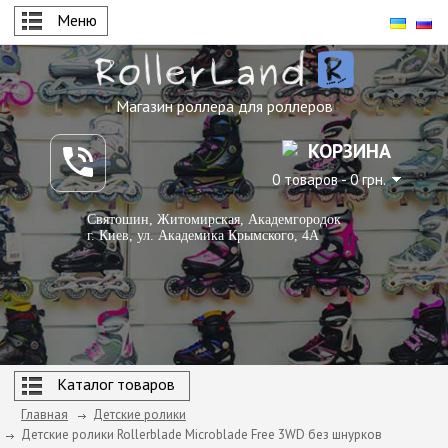
Меню
Магазин роллера для роллеров
КОРЗИНА
0 товаров - 0 грн.
Святошин, Житомирская, Академгородок
г. Киев, ул. Академика Крымского, 4А
Каталог товаров
Главная
Детские ролики
Детские ролики Rollerblade Microblade Free 3WD без шнурков