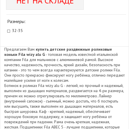
НЕТ НА СКЛАДЕ
Размеры:
32-35
Предлагаем Вам
купить детские раздвижные роликовые
коньки Fila wizy alu G
- топовая модель известной итальянской
компании Fila для мальчиков с алюминиевой рамой. Высокое
качество, надежность, прочность, яркий дизайн, безопасность при
катании - это то чем всегда характеризуются детские ролики Fila.
Они просто прекрасно фиксируют ногу ребёнка, отлично передают
малейшие усилия от ноги к колесам.
Ботинок в роликах Fila wizy alu G - легкий, но прочный и надежный,
выполнен из дышащих материалов, раздвигается на 4-ри размера,
причем их можно отрегулировать по миллиметрово. Лайнер
(внутренний сапожок) - съемный, можно достать, что б постирать
или высушить, также выполнен из дышащих материалов, есть
быстрая шнуровка. Каф - крепкий, надежный, обеспечивает
хорошую боковую поддержку, и защищает ногу ребёнка от
повреждений при падении. Рама очень крепкая, надежная,
жесткая. Подшипники: Fila ABEC 5 - лучшие подшипники, которые