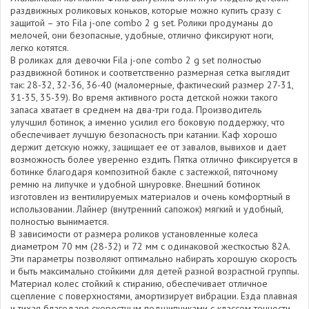
раздвижных роликовых коньков, которые можно купить сразу с
защитой – это Fila j-one combo 2 g set. Ролики продуманы до
мелочей, они безопасные, удобные, отлично фиксируют ноги,
легко котятся.
В роликах для девочки Fila j-one combo 2 g set полностью
раздвижной ботинок и соответственно размерная сетка выглядит
так: 28-32, 32-36, 36-40 (маломерные, фактический размер 27-31,
31-35, 35-39). Во время активного роста детской ножки такого
запаса хватает в среднем на два-три года. Производитель
улучшил ботинок, а именно усилил его боковую поддержку, что
обеспечивает лучшую безопасность при катании. Каф хорошо
держит детскую ножку, защищает ее от завалов, вывихов и дает
возможность более уверенно ездить. Пятка отлично фиксируется в
ботинке благодаря композитной бакле с застежкой, пяточному
ремню на липучке и удобной шнуровке. Внешний ботинок
изготовлен из вентилируемых материалов и очень комфортный в
использовании. Лайнер (внутренний сапожок) мягкий и удобный,
полностью вынимается.
В зависимости от размера роликов установленные колеса
диаметром 70 мм (28-32) и 72 мм с одинаковой жесткостью 82А.
Эти параметры позволяют оптимально набирать хорошую скорость
и быть максимально стойкими для детей разной возрастной группы.
Материал колес стойкий к стиранию, обеспечивает отличное
сцепление с поверхностями, амортизирует вибрации. Езда плавная
и тихая благодаря скоростным подшипниками с классом точности