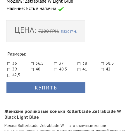
Модель:
Zetrablade W Light Blue
Наличие:
Есть в наличии
ЦЕНА:
7280 ГРН.
5820 ГРН.
Размеры:
36
36,5
37
38
38,5
39
40
40,5
41
42
42,5
КУПИТЬ
Женские роликовые коньки Rollerblade Zetrablade W
Black Light Blue
Ролики Rollerblade Zetrablade W — это отличные коньки
начального уровня, которые могут удовлетворить потребности как