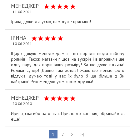
МЕНЕДЖЕР
11.06.2021
Ірина, дуже дякуємо, нам дуже приємно!
ІРИНА
10.06.2021
Щиро дякую менеджерам за всі поради щодо вибору
роликів! Також магазин пішов на зустріч і відправили ще
одну пару для порівняння розміру! За що дуже вдячна!
Ролики супер! Давно такі хотіла! Жаль що немає фото
відгуків, думаю тоді у вас їх було б ще більше ;) Ви
найкращі! Рекомендую усім своїм друзям!
МЕНЕДЖЕР
20.06.2020
Ирина, спасибо за отзыв. Приятного катания, обращайтесь
еще!
1
2
>
>|