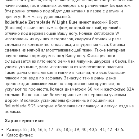
начинающих, так и опытных роллеров с ограниченным бюджетом.
Эти ролики отлично подойдут для катания в парке с детьми и
принесут Вам массу удовольствий.
Rollerblade Zetrablade W Light Blue
имеют высокий Boot
(ботинок) с качественным кафом, который жесткий, крепкий и
отлично поддерживающий Вашу ногу. Ролики Zetrablade W
изготовлены из лучших материалов, снаружи ботинок и рама
сделаны из композитного пластика, а внутренняя часть ботинка
сделана из мягкой влагоотталкивающей ткани. Также материал
внутренника формируется под Вашу ногу. Фиксация ноги
складывается из пяточного ремня на липучке, шнурков и бакли. Как
упомянуто выше, рама изготовлена из композитного пластика.
Такие рамы очень легкие и мягкие в катании, что есть большим
плюсом при езде по асфальту. Зачастую такие рамы даже
превосходят алюминиевые по сопротивлению кручению, но
уступают по прочности. Колеса диаметром 80 мм и жесткостью 82А
сделают Ваше катание более приятным по неровным участкам
дороги. В колёсах установлены фирменные подшипники
Rollerblade SG5, которые обеспечивают плавную и легкую езду на
роликах.
Характеристики:
Размер: 35; 36; 36,5; 37; 38; 38,5; 39; 40; 40,5; 41; 42; 42,5.
Класс: фитнес.