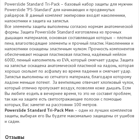
Powerslide Standard Tri-Pack – базовый набор защиты для мужчин
Powerslide "PS-Standard" для начинающих и продвинутых
райдеров. В данный комплект экипировки входят наколенники,
налокотники и защита на запястья.
Все элементы защиты выполнены согласно нормам анатомической
формы. Защита Powerslide Standard изготовлена из прочных
дышащих материалов, основная составляющая которых – плотная
пена, влагоотводящие элементы и прочный пластик. Наколенники и
налокотники оснащены эластичным чулком. Прочность компонентов
обеспечивают мощная пластиковая пластина, надёжный нейлон
600D, пенный наполнитель из EVA, который смягчает удары. Защита
на запястье оснащена анатомической пластиной на ладонь, которая
хорошо скользит по асфальту во время падения и смягчает удар.
Запястья выполнены из сетчатого материала, благодаря которому
ладони меньше потеют. За вентиляцию отвечает хлопковый чулок,
который отлично пропускает воздух, позволяя коже дышать. Если
Вы любите ездить в вечернее время, то это не составит проблем,
так как на защите есть светоотражающие полоски с помощью
которых, Вас заметят на расстоянии 100 метров.
Powerslide Standard Tri-Pack Men
– один из лучших комплектов
защиты, выбирая его Вы будете максимально защищены от ушибов
и садин.
Отзывы