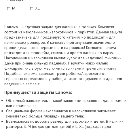
M
XL
Lanova
– надежная защита для катания на роликах. Комплект
состоит из наколенников, налокотников и перчаток. Данная защита
предназначена для продвинутого катания, но подойдет и для
начинающих роллеров. В качественной амуниции значительно
проще делать свои первые шаги на роликах! Комплект Lanova
подходит для фрискейта, слалома и просто катания по парку.
Наколенники и налокотники имеют чулок для надежной фиксации
даже при очень сильных падениях. Перчатки максимально
фиксируют кисть руки жесткими пластинами и тремя липучками.
Подобная система защищает руки ребенка/взрослого от
серьезных переломов и ушибов, а также от царапин и ссадин при
падении на асфальт.
Преимущества защиты Lanova:
Объемный наполнитель, в такой защите не страшно падать в рампе
или с трамплина;
Специальная форма наколенников и налокотников закрывает
значительно больше площади вашего тела;
Возможность подобрать размер для взрослых и детей. В наличии
размеры: S, M (подходят для детей) и L, XL (подходят для