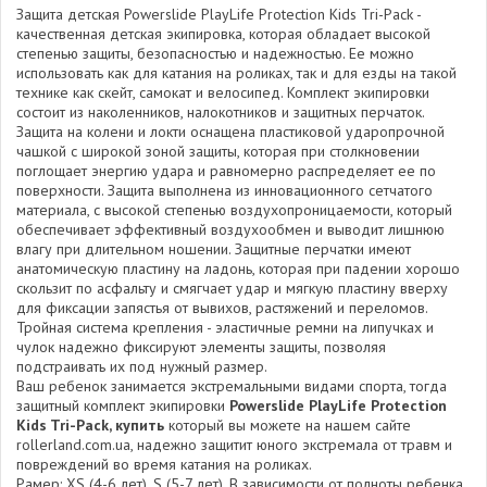
Защита детская Powerslide PlayLife Protection Kids Tri-Pack -
качественная детская экипировка, которая обладает высокой
степенью защиты, безопасностью и надежностью. Ее можно
использовать как для катания на роликах, так и для езды на такой
технике как скейт, самокат и велосипед. Комплект экипировки
состоит из наколенников, налокотников и защитных перчаток.
Защита на колени и локти оснащена пластиковой ударопрочной
чашкой с широкой зоной защиты, которая при столкновении
поглощает энергию удара и равномерно распределяет ее по
поверхности. Защита выполнена из инновационного сетчатого
материала, с высокой степенью воздухопроницаемости, который
обеспечивает эффективный воздухообмен и выводит лишнюю
влагу при длительном ношении. Защитные перчатки имеют
анатомическую пластину на ладонь, которая при падении хорошо
скользит по асфальту и смягчает удар и мягкую пластину вверху
для фиксации запястья от вывихов, растяжений и переломов.
Тройная система крепления - эластичные ремни на липучках и
чулок надежно фиксируют элементы защиты, позволяя
подстраивать их под нужный размер.
Ваш ребенок занимается экстремальными видами спорта, тогда
защитный комплект экипировки
Powerslide PlayLife Protection
Kids Tri-Pack, купить
который вы можете на нашем сайте
rollerland.com.ua, надежно защитит юного экстремала от травм и
повреждений во время катания на роликах.
Рамер: XS (4-6 лет), S (5-7 лет). В зависимости от полноты ребенка.