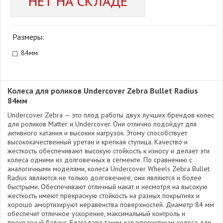
НЕТ НА СКЛАДЕ
Размеры:
84мм
Колеса для роликов Undercover Zebra Bullet Radius
84мм
Undercover Zebra — это плод работы двух лучших брендов колес
для роликов Matter и Undercover. Они отлично подойдут для
активного катания и высоких нагрузок. Этому способствует
высококачественный уретан и крепкая ступица. Качество и
жесткость обеспечивают высокую стойкость к износу и делает эти
колеса одними из долговечных в сегменте. По сравнению с
аналогичными моделями, колеса Undercover Wheels Zebra Bullet
Radius являются не только долговечнее, они являются и более
быстрыми. Обеспечивают отличный накат и несмотря на высокую
жесткость имеют прекрасную стойкость на разных покрытиях и
хорошо амортизируют неравенства поверхностей. Диаметр 84 мм
обеспечит отличное ускорение, максимальный контроль и
прекрасный баланс. Благодаря таким характеристикам колеса для