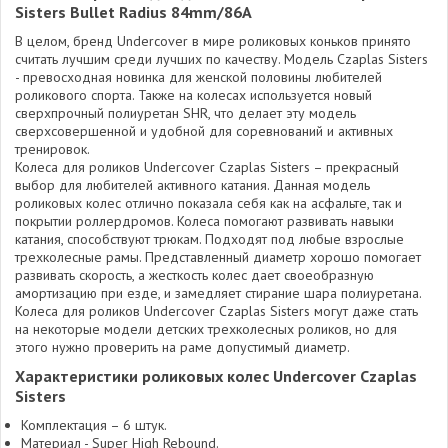
Sisters Bullet Radius 84mm/86A
В целом, бренд Undercover в мире роликовых коньков принято
считать лучшим среди лучших по качеству. Модель Czaplas Sisters
- превосходная новинка для женской половины любителей
роликового спорта. Также на колесах используется новый
сверхпрочный полиуретан SHR, что делает эту модель
сверхсовершенной и удобной для соревнований и активных
тренировок.
Колеса для роликов Undercover Czaplas Sisters – прекрасный
выбор для любителей активного катания. Данная модель
роликовых колес отлично показала себя как на асфальте, так и
покрытии роллердромов. Колеса помогают развивать навыки
катания, способствуют трюкам. Подходят под любые взрослые
трехколесные рамы. Представленный диаметр хорошо помогает
развивать скорость, а жесткость колес дает своеобразную
амортизацию при езде, и замедляет стирание шара полиуретана.
Колеса для роликов Undercover Czaplas Sisters могут даже стать
на некоторые модели детских трехколесных роликов, но для
этого нужно проверить на раме допустимый диаметр.
Характеристики роликовых колес Undercover Czaplas
Sisters
Комплектация – 6 штук.
Материал - Super High Rebound.