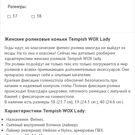
Размеры:
37
38
Женские роликовые коньки Tempish WOX Lady
Годы идут, но классические фитнес-ролики никогда не выйдут из
моды. На то она и классика! Сейчас мы детально разберем
характеристики женских роликов Tempish WOX lady.
Эти ролики подойдут не только тем, кто только погружается в мир
роликов и всяких примыкающих дополнительных аксессуаров. Они
прекрасно покажут себя и опытным катателям.
Крепкая фиксация голеностопа обеспечит безопасность при
катании и надежный контроль стопы. Полная фиксация ролика
происходит благодаря шнуровке, пяточного ремешка с липучкой и
баклей с фиксатором на голеностопе.
В наличии есть размеры 38 (23.7 см), 39 (24.3 см ), 40 (24.8 см )
Характеристики Tempish WOX Lady:
Назначение: Фитнес.
Съемный внутренний ботинок (лайнер).
Лайнер (материал): Нейлон и Nylex, армирован ПВХ.