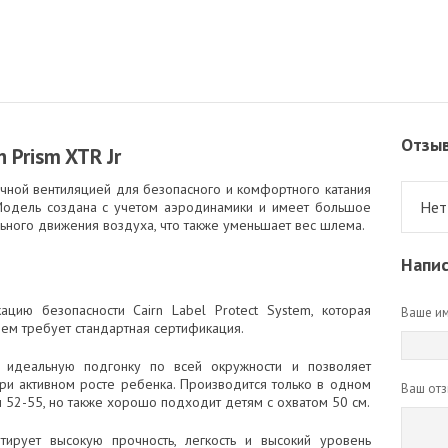
Отзы
 Prism XTR Jr
чной вентиляцией для безопасного и комфортного катания
Нет
. Модель создана с учетом аэродинамики и имеет большое
ьного движения воздуха, что также уменьшает вес шлема.
Напис
цию безопасности Cairn Label Protect System, которая
Ваше им
ем требует стандартная сертификация.
 идеальную подгонку по всей окружности и позволяет
при активном росте ребенка. Производится только в одном
Ваш отз
52-55, но также хорошо подходит детям с охватом 50 см.
нтирует высокую прочность, легкость и высокий уровень