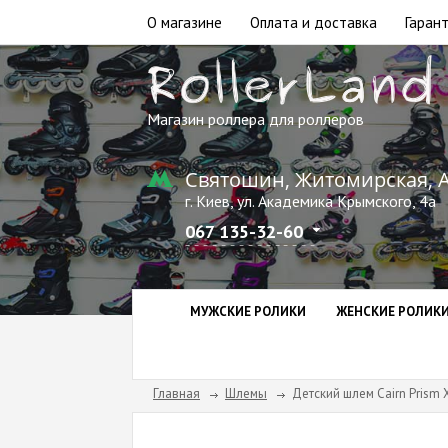
О магазине
Оплата и доставка
Гарант
Магазин роллера для роллеров
Святошин, Житомирская, 
г. Киев, ул. Академика Крымского, 4а
067 135-32-60
МУЖСКИЕ РОЛИКИ
ЖЕНСКИЕ РОЛИК
Главная
Шлемы
Детский шлем Cairn Prism X