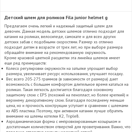
Детский шлем для роликов Fila junior helmet g
Предлагаем очень легкий и надежный защитный шлем для
девочек. Данная модель детских шлемов отлично подходит для
катания на роликах, велосипеде, самокате и для всех других
детских забав с подобными скоростями. Размер xs отлично
подходит детям в возрасте от трех лет, но при выборе размера
обращайте внимание на рекомендованную окружность.
Кроме красивой цветной расцветки эта линейка шлемов имеет
еще ряд преимуществ:
Колесо регулировки окружности на затылке упрощает выбор
размера, увеличивает ресурс использования, улучшает посадку.
Вес всего 205-275 граммов (в зависимости от размера) дает
возможность с большим комфортом длительное время кататься на
роликах. Такая легкость достигается благодаря основному
защитному слою с EPS (похожий на пенопласт, но более крепкий) и
верхнему декоративному слою. Благодаря последнему меньше
цена, но и прочность конструкции уступает в сравнении с шлемами
из ABS пластика. Поэтому, при активном катании лучше обратить
внимание на шлемы котелки K2, Triple8.
Аэродинамическая форма с импровизированным козырьком и
достаточным количеством отверстий для проветривания. Важно, что