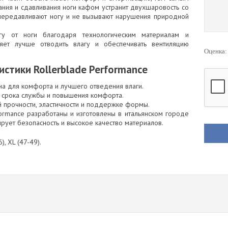
ания и сдавливания ноги кафом устранит двухшаровость со
 передавливают ногу и не вызывают нарушения природной
гу от ноги благодаря технологическим материалам и
яет лучше отводить влагу и обеспечивать вентиляцию
Оценка
стики Rollerblade Performance
а для комфорта и лучшего отведения влаги.
 срока службы и повышения комфорта.
ой прочности, эластичности и поддержке формы.
formance разработаны и изготовлены в итальянском городе
тирует безопасность и высокое качество материалов.
), XL (47-49).