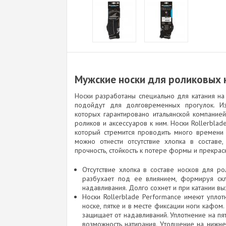
Мужские носки для роликовых к
Носки разработаны специально для катания на
подойдут для долговременных прогулок. Из
которых гарантировано итальянской компание
роликов и аксессуаров к ним. Носки Rollerbla
который стремится проводить много времени
можно отнести отсутствие хлопка в составе,
прочность, стойкость к потере формы и прекрас
Отсутствие хлопка в составе носков для ро
разбухает под ее влиянием, формируя ск
надавливания. Долго сохнет и при катании в
Носки Rollerblade Performance имеют уплотн
носке, пятке и в месте фиксации ноги кафом
защищает от надавливаний. Уплотнение на пя
возможность натирания. Утолщение на нижн