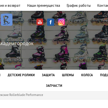
ия и возврат
Наши преимущества
График работы
Конта
Академгородок
И
ДЕТСКИЕ РОЛИКИ
ЗАЩИТА
ШЛЕМЫ
КОЛЕСА
ПОД
ЗАПЧАСТИ
жские Rollerblade Performance