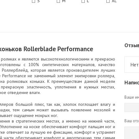
S
M
L
XL
Отзы
оньков Rollerblade Performance
 роликах и являются высокотехнологическими и прекрасно
Нет
готовлены с 100% синтетических материалов, качество
й Роллерблейд, которая является производителем лучших
de Performance не заменимый элемент экипировки роллера,
 на роликовых коньках. К преимуществам данной модели
Напис
 прекрасную эластичность, уплотнения в нужных местах,
ное отведение влаги.
Ваше им
ллеров большой плюс, так как, хлопок поглощает влагу и
ладки, тем самым может вызывать появление мозолей и
ызывает ощущение мокрых ног.
ения в стратегических местах, а именно на нижней части,
Ваш отз
. Уплотнение на носке обеспечивает комфорт пальцам ног и
тке отвечает за лучшую ее фиксацию, комфорт и устраняет
ей части обеспечивает комфорт и амортизацию, тем самым