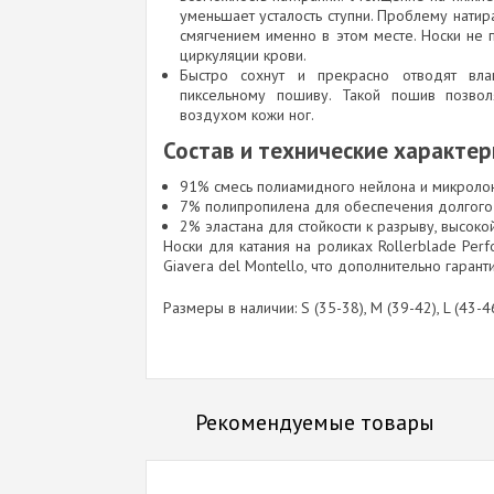
уменьшает усталость ступни. Проблему натир
смягчением именно в этом месте. Носки не
циркуляции крови.
Быстро сохнут и прекрасно отводят вла
пиксельному пошиву. Такой пошив позвол
воздухом кожи ног.
Состав и технические характери
91% смесь полиамидного нейлона и микролон
7% полипропилена для обеспечения долгого
2% эластана для стойкости к разрыву, высок
Носки для катания на роликах Rollerblade Per
Giavera del Montello, что дополнительно гаран
Размеры в наличии: S (35-38), M (39-42), L (43-46
Рекомендуемые товары