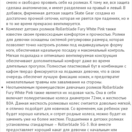
смело и свободно проявить себя на роликах. К тому же, вся защита
сделана анатомически, и имеет разделения на правый и левый. В
добавок, фирменная детская защита Skate Gear создана из
достаточно прочной сеточки, которая не рвется при падениях, но и
в то же время прекрасно вентилируется.
Комплект детских роликов Rollerblade Fury White Pink также
известен своим превосходным комфортом и прочностью. Ролики
для девочки оснащены системой регулировки размера, которая
позволяет точно настроить ролики под индивидуальную форму
ноги, обеспечивая идеальную посадку и максимальный контроль.
Мягкая подкладка и оптимально вентилируемая конструкция
обеспечивают дополнительный комфорт даже во время
длительных прогулок. Полностью пластиковый бут в комбинации с
кафом твердо фиксируются на лодыжках девочки, что в свою
очередь обеспечит лучшую фиксацию ножек, и предотвратит
нежелательные травмы или заваливания на стороны.
Неотъемлемым преимуществом девчачьих роликов Rollerblade
Fury White Pink также является их ходовая часть. Она в себя
включает полиуретановые колеса диаметром 72мм, и жесткостью
80А. Данная жесткость роликовых колес считается довольно мягкой,
и отлично подойдет для новичков. Со временем, как ребенок уже
будет хорошо кататься, и сотрет родные колеса, можно будет их
заменить уже на более жесткие. Подшипники в детских роликах
установлены стандартные – Rollerblade SG-3. Всё вместе
предоставляет хороший накат для девочки с начальным или