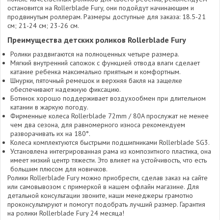
остановится на Rollerblade Fury, они подойдут начинающим и
продвинутым роллерам. Размеры доступные для заказа: 18.5-21
см; 21-24 см; 23-26 см.
Преимущества детских роликов Rollerblade Fury
Ролики раздвигаются на полноценных четыре размера.
Мягкий внутренний сапожок с функцией отвода влаги сделает
катание ребенка максимально приятным и комфортным.
Шнурки, пяточный ремешок и верхняя бакля на защелке
обеспечивают надежную фиксацию.
Ботинок хорошо поддерживает воздухообмен при длительном
катании в жаркую погоду.
Фирменные колеса Rollerblade 72mm / 80A прослужат не менее
чем два сезона, для равномерного износа рекомендуем
разворачивать их на 180°.
Колеса комплектуются быстрыми подшипниками Rollerblade SG3.
Установлена интегрированная рама из композитного пластика, она
имеет низкий центр тяжести. Это влияет на устойчивость, что есть
большим плюсом для новичков.
Ролики Rollerblade Fury можно приобрести, сделав заказ на сайте
или самовывозом с примеркой в нашем офлайн магазине. Для
детальной консультации звоните, наши менеджеры грамотно
проконсультируют и помогут подобрать лучший размер. Гарантия
на ролики Rollerblade Fury 24 месяца!