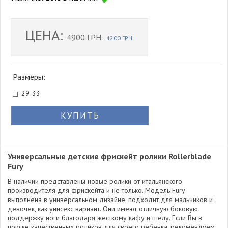
ЦЕНА:
4900 ГРН.
4200 ГРН.
Размеры:
29-33
КУПИТЬ
Универсальные детские фрискейт ролики Rollerblade
Fury
В наличии представлены новые ролики от итальянского
производителя для фрискейта и не только. Модель Fury
выполнена в универсальном дизайне, подходит для мальчиков и
девочек, как унисекс вариант. Они имеют отличную боковую
поддержку ноги благодаря жесткому кафу и шелу. Если Вы в
поиске качественных роликов для своего ребенка, рекомендуем