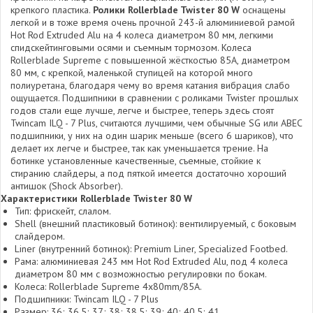
крепкого пластика.
Ролики Rollerblade Twister 80 W
оснащены
легкой и в тоже время очень прочной 243-й алюминиевой рамой
Hot Rod Extruded Alu на 4 колеса диаметром 80 мм, легкими
спидскейтинговыми осями и съемным тормозом. Колеса
Rollerblade Supreme с повышенной жёсткостью 85А, диаметром
80 мм, с крепкой, маленькой ступицей на которой много
полиуретана, благодаря чему во время катания вибрация слабо
ощущается. Подшипники в сравнении с роликами Twister прошлых
годов стали еще лучше, легче и быстрее, теперь здесь стоят
Twincam ILQ - 7 Plus, считаются лучшими, чем обычные SG или ABEC
подшипники, у них на один шарик меньше (всего 6 шариков), что
делает их легче и быстрее, так как уменьшается трение. На
ботинке установленные качественные, съемные, стойкие к
стиранию слайдеры, а под пяткой имеется достаточно хороший
антишок (Shock Absorber).
Характеристики Rollerblade Twister 80 W
Тип: фрискейт, слалом.
Shell (внешний пластиковый ботинок): вентилируемый, с боковым
слайдером.
Liner (внутренний ботинок): Premium Liner, Specialized Footbed.
Рама: алюминиевая 243 мм Hot Rod Extruded Alu, под 4 колеса
диаметром 80 мм с возможностью регулировки по бокам.
Колеса: Rollerblade Supreme 4x80mm/85A.
Подшипники: Twincam ILQ - 7 Plus
Размер: 36; 36,5; 37; 38; 38,5; 39; 40; 40,5; 41.