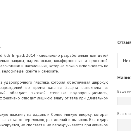
Отзы
k
d kids tri-pack 2014 - специально разработанная для детей
Нет
пенью защиты, надежностью, комфортностью и простотой.
налокотники и наколенники, которые можно использовать не
а велосипеде, скейте и самокате.
Напис
из ударопрочного пластика, которая обеспечивая широкую
вреждений во время катания. Защита выполнена из
Ваше им
орый обладает высокой степенью водопроницаемости,
фективно отводит лишнюю влагу от тела при длительном
Ваш отз
кую пластину на ладонь и более мягкую вверху, которая
запястья, от переломов, растяжений и вывихов. Благодаря
сируется, не сползает и не перекручивается при активном