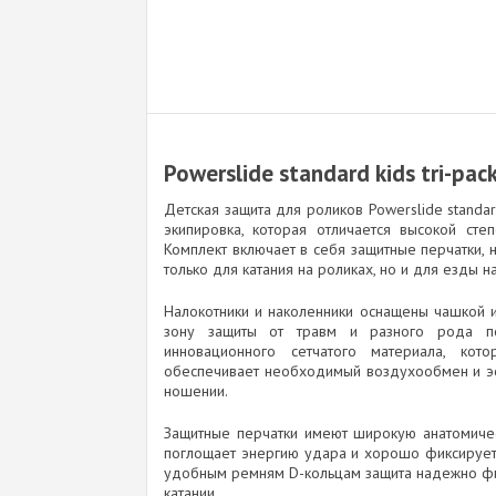
Powerslide standard kids tri-pac
Детская защита для роликов Powerslide standar
экипировка, которая отличается высокой сте
Комплект включает в себя защитные перчатки, 
только для катания на роликах, но и для езды н
Налокотники и наколенники оснащены чашкой 
зону защиты от травм и разного рода по
инновационного сетчатого материала, кот
обеспечивает необходимый воздухообмен и эф
ношении.
Защитные перчатки имеют широкую анатомичес
поглощает энергию удара и хорошо фиксирует 
удобным ремням D-кольцам защита надежно фик
катании.