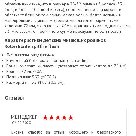
обратить внимание, что в размере 28-32 рама на 3 колеса (33 -
36.5; и 36.5 – 40.5 по 4 колеса), соответственно она короче и
облегчает ботинок, тем самым делая ролики более легкими и
маневренными. Данная модель комплектуется фирменными
колесами 72 мм, с жёсткостью 80А и долговечными подшипниками
с 3-м классом точности, что в сумме прослужит не один сезон.
Характеристики детских мигающих роликов
Rollerblade spitfire flash
Тип: детские раздвижные.
Внутренний ботинок: performance junior liner.
Рама: композитный пластик (позволяет ставить колеса до 76 мм).
Колеса: 72 мм/80A.
Подшипники: SG3 (ABEC 3).
Размер: 28 – 32 (17,5-20,5 см).
Отзывы
МЕНЕДЖЕР
02.09.2020
Оксана, спасибо за отзыв. Хорошего и безопасного