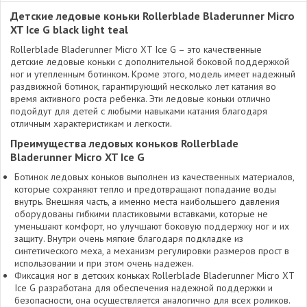
Детские ледовые коньки Rollerblade Bladerunner Micro
XT Ice G black light teal
Rollerblade Bladerunner Micro XT Ice G – это качественные
детские ледовые коньки с дополнительной боковой поддержкой
ног и утепленным ботинком. Кроме этого, модель имеет надежный
раздвижной ботинок, гарантирующий несколько лет катания во
время активного роста ребенка. Эти ледовые коньки отлично
подойдут для детей с любыми навыками катания благодаря
отличным характеристикам и легкости.
Преимущества ледовых коньков Rollerblade
Bladerunner Micro XT Ice G
Ботинок ледовых коньков выполнен из качественных материалов,
которые сохраняют тепло и предотвращают попадание воды
внутрь. Внешняя часть, а именно места наибольшего давления
оборудованы гибкими пластиковыми вставками, которые не
уменьшают комфорт, но улучшают боковую поддержку ног и их
защиту. Внутри очень мягкие благодаря подкладке из
синтетического меха, а механизм регулировки размеров прост в
использовании и при этом очень надежен.
Фиксация ног в детских коньках Rollerblade Bladerunner Micro XT
Ice G разработана для обеспечения надежной поддержки и
безопасности, она осуществляется аналогично для всех роликов.