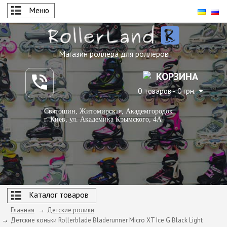
Меню
Магазин роллера для роллеров
КОРЗИНА
0 товаров - 0 грн.
Святошин, Житомирская, Академгородок
г. Киев, ул. Академика Крымского, 4А
Каталог товаров
Главная
Детские ролики
Детские коньки Rollerblade Bladerunner Micro XT Ice G Black Light