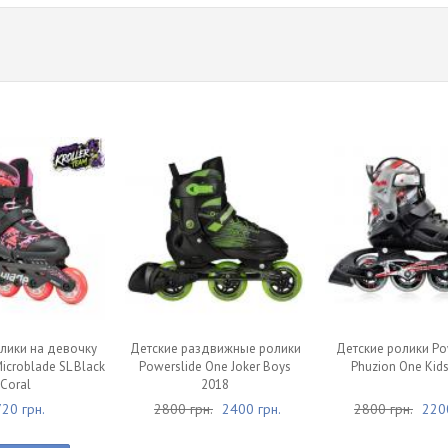
лики на девочку
Детские раздвижные ролики
Детские ролики Po
Microblade SL Black
Powerslide One Joker Boys
Phuzion One Kid
Coral
2018
20 грн.
2800 грн.
2400 грн.
2800 грн.
2200