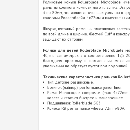
Роликовые коньки Rollerblade Microblade им
рамы из крепкого композитного пластика. Эта 
3 по 80мм, что является очень актуальным в э
колесами Роллерблейд 4x72мм и качественны
Шнурки, пяточный ремень и пластиковая застеж
по всей длине и ширине. Жесткий Cuff и конст
защищают их от травм.
Ролики для детей Rollerblade Microblade
мож
40,5 в сантиметрах это соответственно 17,5-
благодаря простому в пользовании механиз
увеличении не образует пустот под подошвой.
Технические характеристики роликов Rollerb
Тип: детские раздвижные.
Ботинок (лайнер): performance junior liner.
Рама: Monocoque composite (max 4x72mm o
колеса и кататься быстрее и маневреннее.
Подшипники: Rollerblade SG3.
Колеса: RB реrformance wheels 72mm/80A.