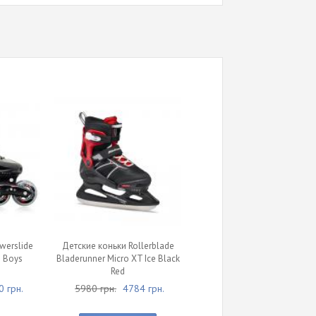
werslide
Детские коньки Rollerblade
s Boys
Bladerunner Micro XT Ice Black
Red
 грн.
5980 грн.
4784 грн.