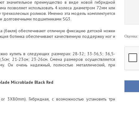
еют значительное преимущество в виде новой гибридной
рама позволяет использовать 4 колеса диаметром 72мм или
ру трехколесных роликов. Именно эта модель комплектуется
ми долговечными подшипниками SG3.
ка (бакля) обеспечивают отличную фиксацию детской ножки
рукция ботинка обеспечивают качественную поддержку ног и
Оценка
но купить в следующих размерах: 28-32; 33-36,5; 36,5-
20,5см; 21-23см; 23-26см. Смена размеров осуществляется
му. Он очень надежный, полностью металлический, при
lade Microblade Black Red
r 3X80mm). Гибридная, с возможностью установить три