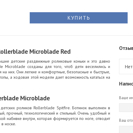
КУПИТЬ
Отзы
llerblade Microblade Red
чшие детские раздвижные роликовые коньки и это давно
Нет
de Microblade созданы для того, чтоб дети веселились и
я на них. Они легкие и комфортные, безопасные и быстрые,
опы, а ходовая этой модели дает возможность кататься на
Напис
rblade Microblade
Ваше им
етских роликов Rollerblade Spitfire. Ботинок выполнен в
й, прочный, технологический и стильный. Очень удобный и
ой набивке внутри, которая формируется по ноге, отводит
Ваш отз
 в носке.