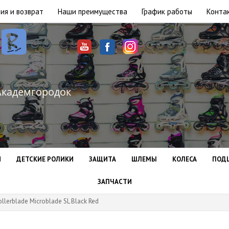
ия и возврат
Наши преимущества
График работы
Конта
Академгородок
И
ДЕТСКИЕ РОЛИКИ
ЗАЩИТА
ШЛЕМЫ
КОЛЕСА
ПОД
ЗАПЧАСТИ
llerblade Microblade SL Black Red