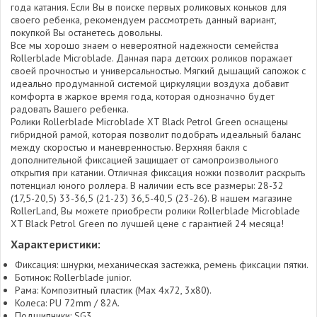
года катания. Если Вы в поиске первых роликовых коньков для
своего ребенка, рекомендуем рассмотреть данный вариант,
покупкой Вы останетесь довольны.
Все мы хорошо знаем о невероятной надежности семейства
Rollerblade Microblade. Данная пара детских роликов поражает
своей прочностью и универсальностью. Мягкий дышащий сапожок с
идеально продуманной системой циркуляции воздуха добавит
комфорта в жаркое время года, которая однозначно будет
радовать Вашего ребенка.
Ролики Rollerblade Microblade XT Black Petrol Green оснащены
гибридной рамой, которая позволит подобрать идеальный баланс
между скоростью и маневренностью. Верхняя бакля с
дополнительной фиксацией защищает от самопроизвольного
открытия при катании. Отличная фиксация ножки позволит раскрыть
потенциал юного роллера. В наличии есть все размеры: 28-32
(17,5-20,5) 33-36,5 (21-23) 36,5-40,5 (23-26). В нашем магазине
RollerLand, Вы можете приобрести ролики Rollerblade Microblade
XT Black Petrol Green по лучшей цене с гарантией 24 месяца!
Характеристики:
Фиксация: шнурки, механическая застежка, ремень фиксации пятки.
Ботинок: Rollerblade junior.
Рама: Композитный пластик (Max 4x72, 3x80).
Колеса: PU 72mm / 82A.
Подшипники: SG3.