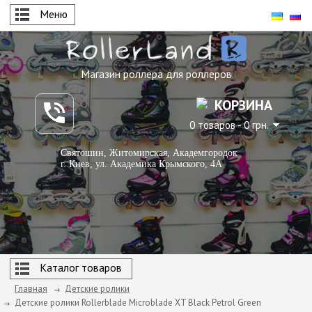
Меню
Магазин роллера для роллеров
КОРЗИНА
0 товаров - 0 грн.
Святошин, Житомирская, Академгородок
г. Киев, ул. Академика Крымского, 4А
Каталог товаров
Главная
Детские ролики
Детские ролики Rollerblade Microblade XT Black Petrol Green