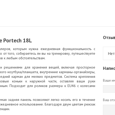
Отзы
e Portech 18L
ллеров, которым нужна ежедневная функциональность с
Нет
 от того, собираетесь ли вы на тренировку, путешествуете
тов к любым обстоятельствам.
ыми решениями для хранения вещей, включая просторное
Напис
ого ноутбука/планшета, внутренние карманы-органайзеры,
едний карман для мелких предметов. Cистема крепления
Ваше им
иковые коньки к наружной части, оставляя ваши руки
нным. Подходит для роликов размера к EU46 с колесами
мая задняя панель позволяют легко носить его в течение
Ваш отз
ежедневное использование. Благодаря двум цветам рюкзак
енщин.