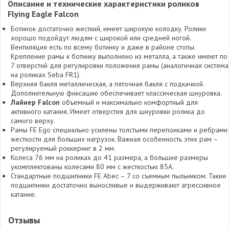
Описание и технические характеристики роликов
Flying Eagle Falcon
Ботинок достаточно жесткий, имеет широкую колодку. Ролики
хорошо подойдут людям с широкой или средней ногой.
Вентиляция есть по всему ботинку и даже в районе стопы.
Крепление рамы к ботинку выполнено из металла, а также имеют по
7 отверстий для регулировки положения рамы (аналогичная система
на роликах Seba FR1).
Верхняя бакля металлическая, а пяточная бакля с подкачкой.
Дополнительную фиксацию обеспечивает классическая шнуровка.
Лайнер Falcon
объемный и максимально комфортный для
активного катания. Имеет отверстия для шнуровки ролика до
самого верху.
Рамы FE Ego специально усилены толстыми перепонками и ребрами
жесткости для больших нагрузок. Важная особенность этих рам –
регулируемый роккеринг в 2 мм.
Колеса 76 мм на роликах до 41 размера, а большие размеры
укомплектованы колесами 80 мм с жесткостью 85А.
Стандартные подшипники FE Abec – 7 со съемным пыльником. Такие
подшипники достаточно выносливые и выдерживают агрессивное
катание.
Отзывы