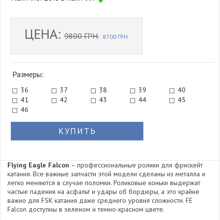
ЦЕНА:
9800 ГРН.
8700 ГРН.
Размеры:
36
37
38
39
40
41
42
43
44
45
46
КУПИТЬ
Flying Eagle Falcon
– профессиональные ролики для фрискейт
катания. Все важные запчасти этой модели сделаны из металла и
легко меняются в случае поломки. Роликовые коньки выдержат
частые падения на асфальт и удары об бордюры, а это крайне
важно для FSK катания даже среднего уровня сложности. FE
Falcon доступны в зеленом и темно-красном цвете.