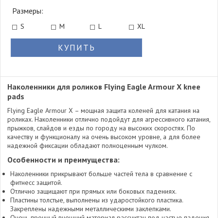
Размеры:
S
M
L
XL
КУПИТЬ
Наколенники для роликов Flying Eagle Armour X knee
pads
Flying Eagle Armour X – мощная защита коленей для катания на
роликах. Наколенники отлично подойдут для агрессивного катания,
прыжков, слайдов и езды по городу на высоких скоростях. По
качеству и функционалу на очень высоком уровне, а для более
надежной фиксации обладают полноценным чулком.
Особенности и преимущества:
Наколенники прикрывают больше частей тела в сравнение с
фитнесс защитой.
Отлично защищают при прямых или боковых падениях.
Пластины толстые, выполнены из ударостойкого пластика.
Закреплены надежными металлическими заклепками.
Очень прочный внешний материал рассчитан под частые падения.