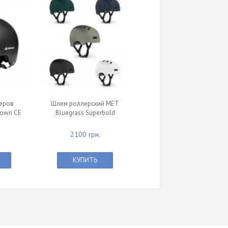
еров
Шлем роллерский MET
town CE
Bluegrass Superbold
2100 грн.
КУПИТЬ