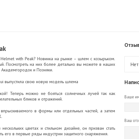
Отзы
ak
 Helmet with Peak? Новинка на рынке – шлем с козырьком.
Нет
ый. Посмотреть на них более детально вы можете в наших
о Академгородок и Позняки.
Напис
nui выпустила свою новую модель шлема
кой! Теперь можно не бояться солнечных лучей так как
Ваше им
елательных бликов и отражений.
 впрыскиваемого в формы или отдельных частей, а затем
Х.
Ваш отз
 нескольких цветах и стильном дизайне, он призван стать
ть его в первые ряды индустрии защитного снаряжения.