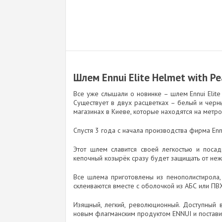
Шлем Ennui Elite Helmet with Pe
Все уже слышали о новинке – шлем Ennui Elite
Существует в двух расцветках – белый и черн
магазинах в Киеве, которые находятся на метр
Спустя 3 года с начала производства фирма En
Этот шлем славится своей легкостью и посад
кепочный козырёк сразу будет защищать от неж
Все шлема приготовлены из пенополистирола,
склеиваются вместе с оболочкой из АБС или ПВ
Изящный, легкий, революционный. Доступный в
новым флагманским продуктом ENNUI и постави