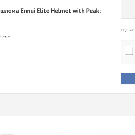
лема Ennui Elite Helmet with Peak:
Оценка
бъёме.