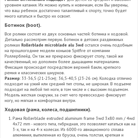
уровнем катания. Их можно купить и новичкам, если Вы уверены,
что ваш ребенок достаточно талантливый к спорту, точно будет
много кататься и быстро их освоит.
Ботинок (boot).
Все ролики состоят из двух основных частей: ботинка и ходовой.
Детально рассмотрим первую. Ботинок в детских раздвижных
роликах
Rollerblade microblade alu 3wd
остался очень подобным
на прошлогодние модели коньков Spitfire от компании
Роллерблейд. Он так же прекрасно фиксирует стопу, такой же
качественный, но дополнен более дышащими материалами.
Фиксация происходит посредством верхней бакли, крепкого
ремня и классических шнурков.
Размер
: 33-36,5 (21-23см); 36,5-40,5 (23-26 см). Колодка отлично
подходит на узкий или средний тип стопы, не широкая. В подъеме
подходит на любой тип ноги, в том числе и с высоким подъемом.
Модель жесткая снаружи, за счет чего превосходно фиксирует
ногу, но мягкая и комфортная внутри.
Ходовая (рама, колеса, подшипники).
Рама Rollerblade ехtruded aluminum frame 3wd 3x80 mm / 4wd
4x72 mm - нового типа, гибридная, это позволяет кататься как на
3-х, так и на 4-х колесах. Из 6000-го авиационного сплава
алюминия, выпиленная из бруска, очень толстая, крепкая и