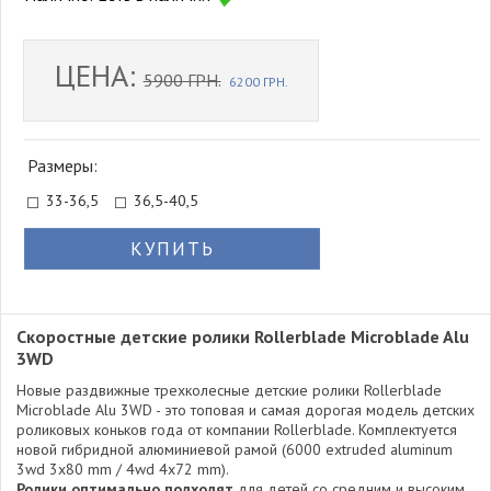
ЦЕНА:
5900 ГРН.
6200 ГРН.
Размеры:
33-36,5
36,5-40,5
КУПИТЬ
Скоростные детские ролики Rollerblade Microblade Alu
3WD
Новые раздвижные трехколесные детские ролики Rollerblade
Microblade Alu 3WD - это топовая и самая дорогая модель детских
роликовых коньков года от компании Rollerblade. Комплектуется
новой гибридной алюминиевой рамой (6000 ехtruded aluminum
3wd 3x80 mm / 4wd 4x72 mm).
Ролики оптимально подходят
для детей со средним и высоким