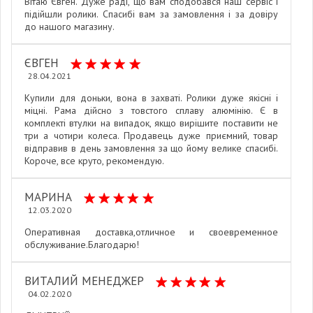
Вітаю Євген. Дуже раді, що вам сподобався наш сервіс і
підійшли ролики. Спасибі вам за замовлення і за довіру
до нашого магазину.
ЄВГЕН
28.04.2021
Купили для доньки, вона в захваті. Ролики дуже якісні і
міцні. Рама дійсно з товстого сплаву алюмінію. Є в
комплекті втулки на випадок, якщо вирішите поставити не
три а чотири колеса. Продавець дуже приємний, товар
відправив в день замовлення за що йому велике спасибі.
Короче, все круто, рекомендую.
МАРИНА
12.03.2020
Оперативная доставка,отличное и своевременное
обслуживание.Благодарю!
ВИТАЛИЙ МЕНЕДЖЕР
04.02.2020