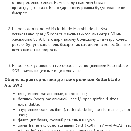
одновременно легкая. Намного лучшая, чем была в
предыдущих годах. Благодаря этому ролики будут ехать еще
быстрее.
На ролики для детей Rollerblade Microblade alu 3wd
установлено сразу 3 колеса максимального диаметра 80 мм,
жесткостью 82 А. Благодаря такому большому диаметру колес,
ролики будут ехать очень быстро, так как диаметр колес больше
всего влияет на скорость.
На роликах установленные скоростные подшипники Rollerblade
SG5 - очень надежные и долговечные.
Общие характеристики детских роликов Rollerblade
Alu 3WD
тип: детские раздвижные, скоростные;
ботинок (boot): раздвижной - shell/upper spitfire 4 sizes
ехpandable;
внутренний ботинок (liner): rollerblade high реrformance junior
liner;
фиксация: бакля, крепкий ремень и шнурки;
рама: frame ехtruded aluminum 3wd 3x80 mm / 4wd 4x72 mm,
V-type. Гибридная рама, где установлены 3-и колеса