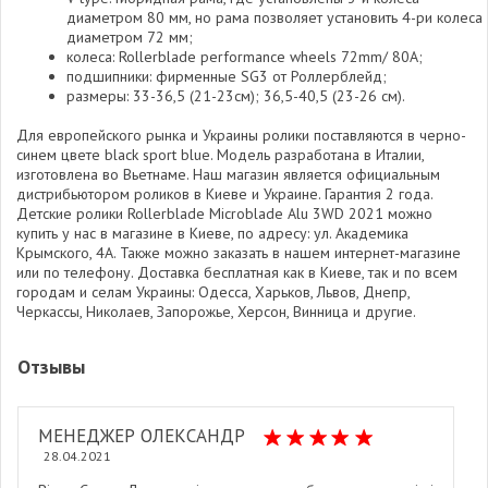
диаметром 80 мм, но рама позволяет установить 4-ри колеса
диаметром 72 мм;
колеса: Rollerblade реrformance wheels 72mm/ 80A;
подшипники: фирменные SG3 от Роллерблейд;
размеры: 33-36,5 (21-23см); 36,5-40,5 (23-26 см).
Для европейского рынка и Украины ролики поставляются в черно-
синем цвете black sport blue. Модель разработана в Италии,
изготовлена во Вьетнаме. Наш магазин является официальным
дистрибьютором роликов в Киеве и Украине. Гарантия 2 года.
Детские ролики Rollerblade Microblade Alu 3WD 2021 можно
купить у нас в магазине в Киеве, по адресу: ул. Академика
Крымского, 4А. Также можно заказать в нашем интернет-магазине
или по телефону. Доставка бесплатная как в Киеве, так и по всем
городам и селам Украины: Одесса, Харьков, Львов, Днепр,
Черкассы, Николаев, Запорожье, Херсон, Винница и другие.
Отзывы
МЕНЕДЖЕР ОЛЕКСАНДР
28.04.2021