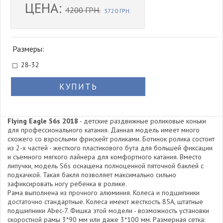
ЦЕНА:
4200 ГРН.
3720 ГРН.
Размеры:
28-32
КУПИТЬ
Flying Eagle S6s 2018
- детские раздвижные роликовые коньки
для профессионального катания. Данная модель имеет много
схожего со взрослыми фрискейт роликами. Ботинок ролика состоит
из 2-х частей - жесткого пластикового бута для большей фиксации
и съемного мягкого лайнера для комфортного катания. Вместо
липучки, модель S6s оснащена полноценной пяточной баклей с
подкачкой. Такая бакля позволяет максимально сильно
зафиксировать ногу ребенка в ролике.
Рама выполнена из прочного алюминия. Колеса и подшипники
достаточно стандартные. Колеса имеют жесткость 85А, штатные
подшипники Abec-7. Фишка этой модели - возможность установки
скоростной рамы 3*90 мм или даже 3*100 мм. Размерная сетка: