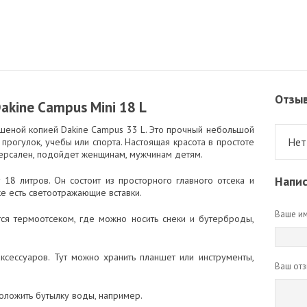
Отзы
akine Campus Mini 18 L
ьшеной копией Dakine Campus 33 L. Это прочный небольшой
Нет
прогулок, учебы или спорта. Настоящая красота в простоте
иверсален, подойдет женщинам, мужчинам детям.
Напис
 18 литров. Он состоит из просторного главного отсека и
е есть светоотражающие вставки.
Ваше им
я термоотсеком, где можно носить снеки и бутерброды,
сессуаров. Тут можно хранить планшет или инструменты,
Ваш отз
положить бутылку воды, например.