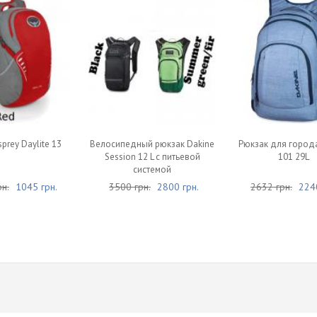
prey Daylite 13
Велосипедный рюкзак Dakine
Рюкзак для города
Session 12 L с питьевой
101 29L
системой
н.
1045 грн.
3500 грн.
2800 грн.
2632 грн.
2240