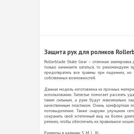
Защита рук для роликов Rollerb
Rollerblade Skate Gear – отличная экипировка
только начинаете кататься, то рекомендуем 
предотвратить все травмы при падениях, но 
собственных возможностей.
Данная модель изготовлена из прочных матер
использовании. Запястье помогает рассеять у
таким сильным, а руки будут максимально за
качественным пластиком. Очень комфортная п
потовыделение. Также снаружи улучшили сето
сохранить свой эстетичный вид на более дли
ремнях, чтобы обеспечить их правильное ношен
Размеры в наличии: S, M, L, XL.