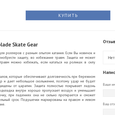
КУПИТЬ
Отзы
lade Skate Gear
 для роллеров с разным опытом катания. Если Вы новичок и
Нет
приобрести защиту, во избежание травм. Защита не может
травм можно избежать, если кататься на роликах в силу
Напис
иалов, которые обеспечивают долговечность при бережном
дар и дает небольшое скольжение, поэтому удар не будет
Ваше им
щищены от царапин. Защита полностью покрывает ладонь
одкладка внутри хорошо пропускает воздух и уменьшает
чку, при падениях она не сильно протирается и сможет
тельный срок. Подушечки маркированы на правом и левом
ие.
Ваш отз