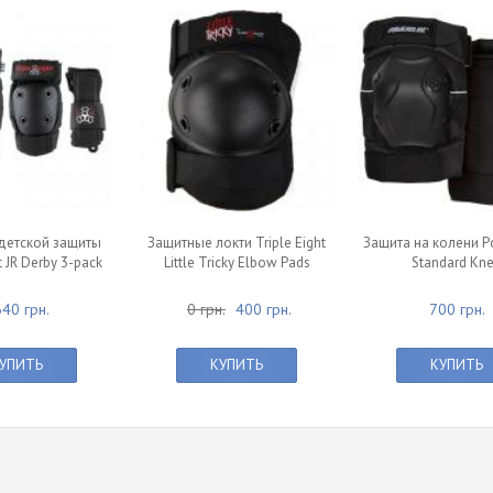
детской защиты
Защитные локти Triple Eight
Защита на колени P
t JR Derby 3-pack
Little Tricky Elbow Pads
Standard Kn
40 грн.
0 грн.
400 грн.
700 грн.
УПИТЬ
КУПИТЬ
КУПИТЬ